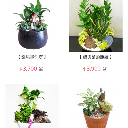
【 綠境迷你塔 】
【 詩與葉的距離 】
3,700
3,900
盆
盆
$
$