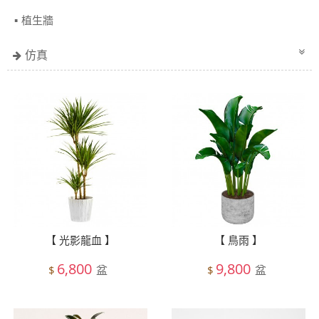
植生牆
仿真
【 光影龍血 】
【 鳥雨 】
6,800
9,800
盆
盆
$
$