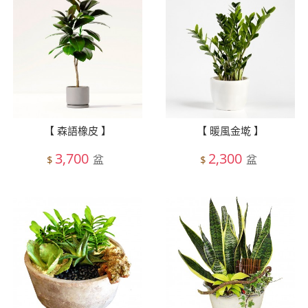
【 森語橡皮 】
【 暖風金墘 】
3,700
2,300
盆
盆
$
$