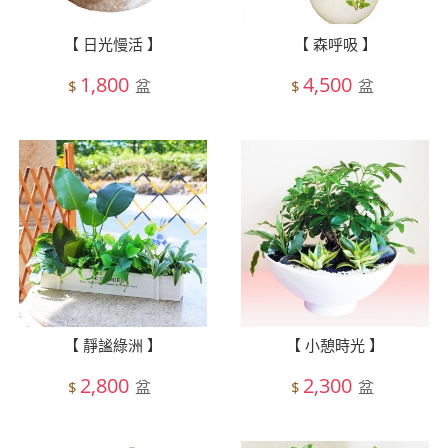
【 日光慢活 】
【 森呼吸 】
1,800
4,500
盆
盆
$
$
【 靜謐綠洲 】
【 小憩時光 】
2,800
2,300
盆
盆
$
$