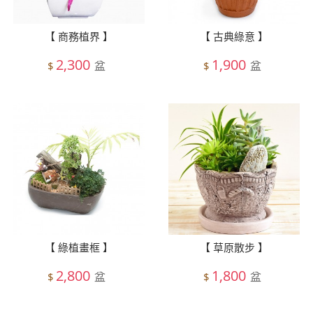
【 商務植界 】
【 古典綠意 】
2,300
1,900
盆
盆
$
$
【 綠植畫框 】
【 草原散步 】
2,800
1,800
盆
盆
$
$