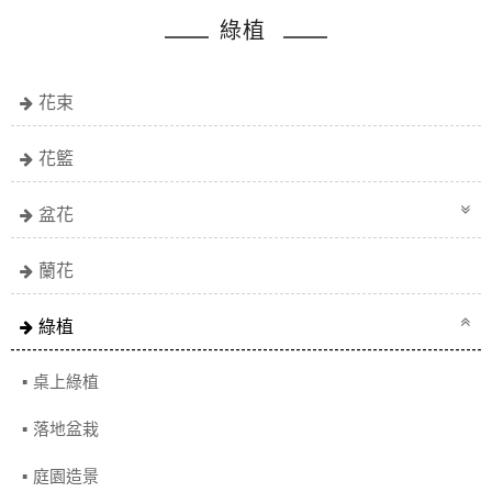
綠植
花束
花籃
盆花
蘭花
綠植
桌上綠植
落地盆栽
庭園造景