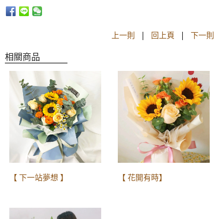
上一則
|
回上頁
|
下一則
相關商品
【 下一站夢想 】
【 花開有時】