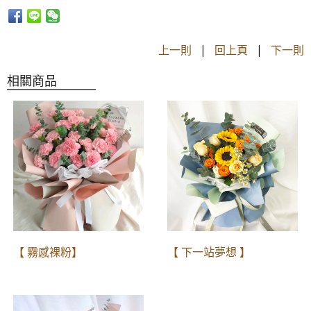
上一則
|
回上頁
|
下一則
相關商品
【 霧感裸粉】
【 下一站夢想 】