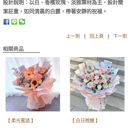
設計說明：以白、香檳玫瑰、淡雅葉材為主，設計簡
潔莊重，如同清晨的白露，帶著安靜的祝福。
上一則
|
回上頁
|
下一則
相關商品
【 柔光蜜語 】
【 白日微醺 】