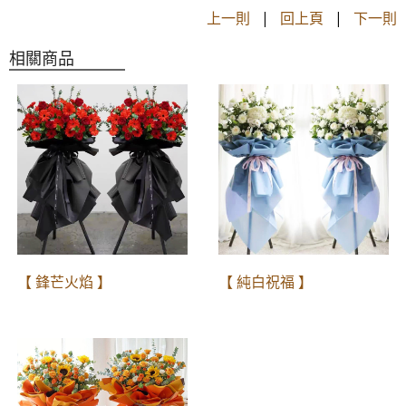
上一則
|
回上頁
|
下一則
相關商品
【 鋒芒火焰 】
【 純白祝福 】