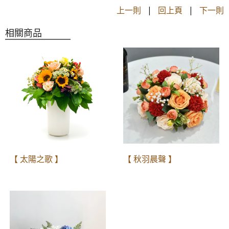
上一則
|
回上頁
|
下一則
相關商品
【 太陽之歌 】
【 ​秋羽晨聲 】