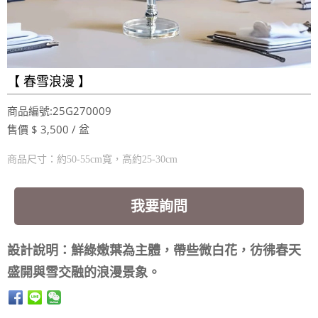
【 ​春雪浪漫 】
商品編號:25G270009
售價 $ 3,500 / 盆
商品尺寸：約50-55cm寬，高約25-30cm
我要詢問
設計說明：鮮綠嫩葉為主體，帶些微白花，彷彿春天
盛開與雪交融的浪漫景象。