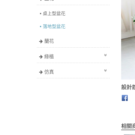
桌上型盆花
落地型盆花
蘭花
綠植
仿真
設計
相關