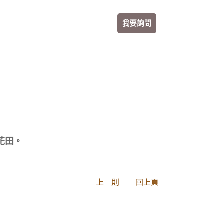
我要詢問
花田。
上一則
|
回上頁