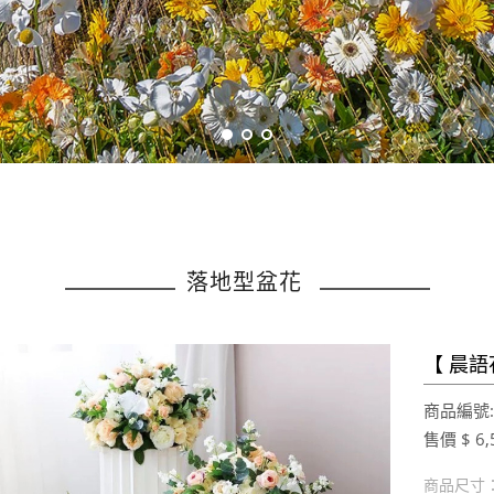
落地型盆花
【 ​晨
商品編號:2
售價 $ 6,
商品尺寸：約