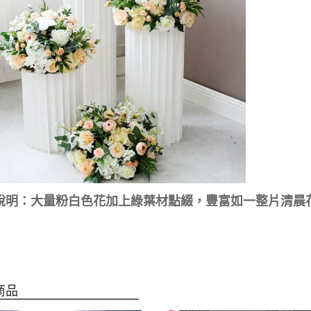
說明：大量
粉
白色花加上綠葉材點綴，豐富如一整片清晨
商品