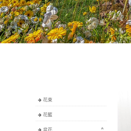
花束
花籃
盆花