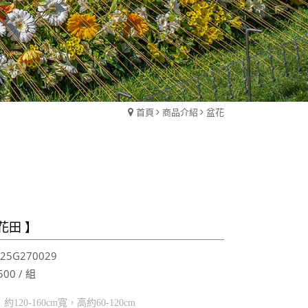
首頁
商品介紹
盆花
語花田 】
5G270029
500 / 組
120-160cm寬，高約60-120cm