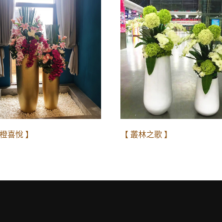
金橙喜悅 】
【 叢林之歌 】