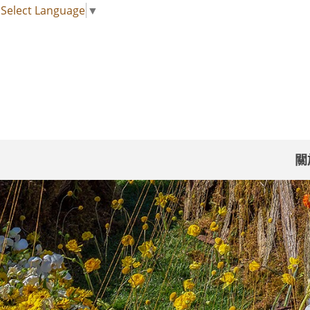
Select Language
▼
關