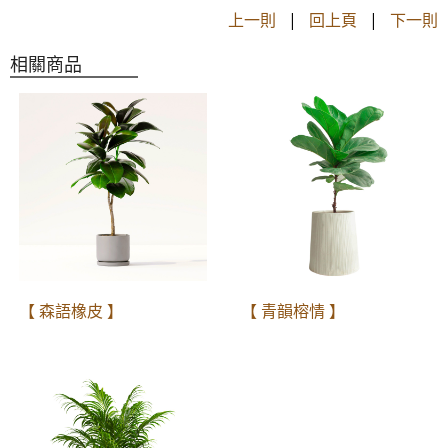
上一則
|
回上頁
|
下一則
相關商品
【 森語橡皮 】
【 青韻榕情 】