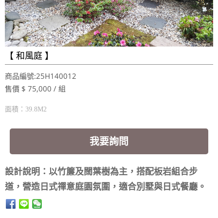
【 和風庭 】
商品編號:25H140012
售價 $ 75,000 / 組
面積：39.8M2
我要詢問
設計說明：​以竹簾及闊葉樹為主，搭配板岩組合步
道，營造日式禪意庭園氛圍，適合別墅與日式餐廳。