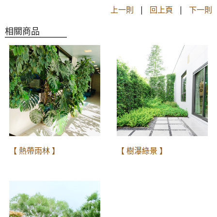
上一則
|
回上頁
|
下一則
相關商品
【 熱帶雨林 】
【 樹瀑綠景 】