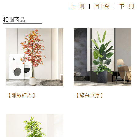
上一則
|
回上頁
|
下一則
相關商品
【 雅致紅語 】
【 綠幕垂藤 】